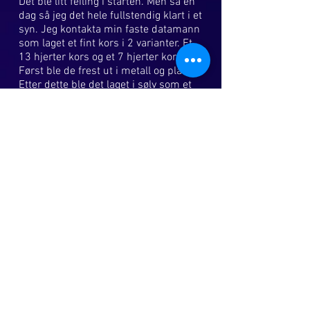
Det ble litt feiling i starten. Men så en
dag så jeg det hele fullstendig klart i et
syn. Jeg kontakta min faste datamann
som laget et fint kors i 2 varianter. Et
13 hjerter kors og et 7 hjerter kors.
Først ble de frest ut i metall og plast.
Etter dette ble det laget i sølv som et
smykke, som et 7 hjerte kors. Korset
er et kjærlighetskors og oppstandelses
kors. Korset skal også symbolisere hva
som er viktigst for oss som lever i dag
- og det er kjærligheten til alle. Slik ble
det som nå er KJÆRLIGHETSKORSET
til! Korsene er de første i sitt slag som
er laget i hele verden. Min oppgave er
bl.a å spre disse korsene ut til alle
mennesker på denne Jord.
Jeg ønsker nå å hjelpe andre til en
bedre åndelig forståelse ved det jeg
formidler av symboler. For meg er
kjærligheten det viktigste både til meg
selv og andre.