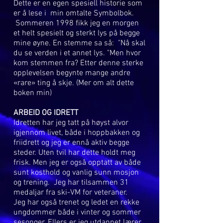
Dette er en egen spesiell historie som
er å lese i min omtalte Symbolbok.
Sommeren 1998 fikk jeg en morgen
et helt spesielt og sterkt lys på begge
mine øyne. En stemme sa så: "Nå skal
du se verden i et annet lys. "Men hvor
kom stemmen fra? Etter denne sterke
opplevelsen begynte mange andre
«rare» ting å skje. (Mer om alt dette
boken min)
ARBEID OG IDRETT
Idretten har jeg tatt på høyst alvor
igjennom livet, både i hoppbakken og
friidrett og jeg er ennå aktiv begge
steder. Uten tvil har dette holdt meg
frisk. Men jeg er også opptatt av både
sunt kosthold og vanlig sunn mosjon
og trening. Jeg har tilsammen 31
medaljar fra ski-VM for veteraner.
Jeg har også trenet og ledet en rekke
ungdommer både i vinter og sommer
sesonger. Ellers er jeg utdannet lærer,