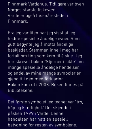
Finnmark Vardøhus. Tidligere var byen
Norges største fiskevær.
Vardø er også tusenårsstedet i
Finnmark.
Fra jeg var liten har jeg visst at jeg
hadde spesielle åndelige evner. Som
gutt begynte jeg å motta åndelige
beskjeder. Stemmen inne i meg har
fortalt om ting som kom til å skje. Jeg
har skrevet boken "Stjerner i sikte" om
mange spesielle åndelige hendelser,
og endel av mine mange symboler er
gjengitt i den med forklaring.
Boken kom ut i 2008. Boken finnes på
Bibliotekene.
Det første symbolet jeg tegnet var "tro,
håp og kjærlighet." Det skjedde i
påsken 1999 i Vardø. Denne
hendelsen har hatt en spesiell
betydning for resten av symbolene.