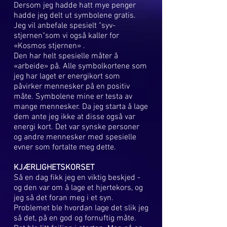
Dersom jeg hadde hatt mye penger
hadde jeg delt ut symbolene gratis.
Jeg vil anbefale spesielt "syv-
stjernen"som vi også kaller for
«Kosmos stjernen» .
Den har helt spesielle måter å
«arbeide» på. Alle symbolkortene som
jeg har laget er energikort som
påvirker mennesker på en positiv
måte. Symbolene mine er testa av
mange mennesker. Da jeg starta å lage
dem ante jeg ikke at disse også var
energi kort. Det var synske personer
og andre mennesker med spesielle
evner som fortalte meg dette.
KJÆRLIGHETSKORSET
Så en dag fikk jeg en viktig beskjed -
og den var om å lage et hjertekors, og
jeg så det foran meg i et syn.
Problemet ble hvordan lage det slik jeg
så det, på en god og fornuftig måte.