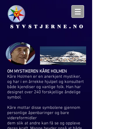
SYVSTJERNE.NO
OM MYSTIKEREN KÅRE HOLMEN
Kåre Holmen er en anerkjent mystiker,
og har i en årrekke hjulpet og konsultert
både kjendiser og vanlige folk. Han har
designet over 240 forskjellige åndelige
symbol.
Kåre mottar disse symbolene gjennom
personlige åpenbaringer og bare
videreformidler
dem slik at andre kan få se og oppleve
deres kraft. Mange hevder også at både