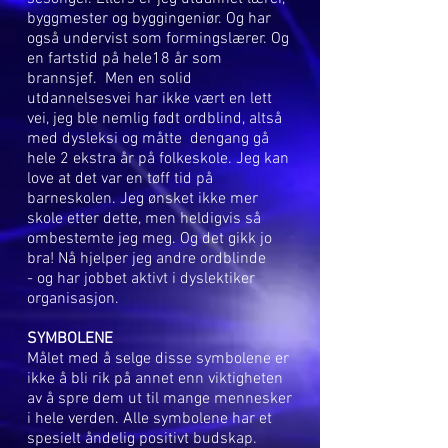
byggmester og byggingeniør. Og har
også undervist som formingslærer. Og
en fartstid på hele18 år som
brannsjef. Men en solid
utdannelsesvei har ikke vært en lett
vei, jeg ble nemlig født ordblind, altså
med dysleksi og måtte dengang gå
hele 2 ekstra år på folkeskole. Jeg kan
love at det var en tøff tid på
barneskolen. Jeg ønsket ikke mer
skole etter dette, men heldigvis så
ombestemte jeg meg. Og det gikk jo
bra! Nå hjelper jeg andre ordblinde
- og har jobbet aktivt i dyslektiker
organisasjon.
SYMBOLENE
Målet med å selge disse symbolene er
ikke å bli rik på annet enn viktigheten
av å spre dem ut til mange mennesker
i hele verden. Alle symbolene har et
spesielt åndelig positivt budskap.