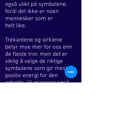
til
ikke
også ulikt på symbolene,
dette.
kjøpes
fordi det ikke er noen
Men
for
en
seg!
mennesker som er
intuitiv
helt like.
person vil
gjerne
finne
Trekantene og sirklene
sin
egen
betyr mye mer for oss enn
bruksmåte.
de fleste tror. men det er
viktig
å velge de riktige
symbolene som gir mest
positiv energi for den
enkelte.. Vi reagerer også
ulikt på farger. Og de
fargene vi liker best er de
som virker mest positivt
på oss. For da har de en