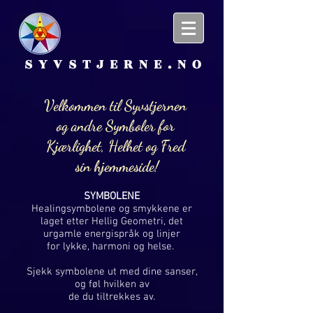
SYVSTJERNE.NO
Velkommen til Syvstjernen
og andre Symboler for
Kjærlighet, Helhet og Fred
sin hjemmeside!
SYMBOLENE
Healingsymbolene og smykkene er
laget etter Hellig Geometri, det
urgamle energispråk og linjer
for lykke, harmoni og helse.
Sjekk symbolene ut med dine sanser,
og føl hvilken av
de du tiltrekkes av.