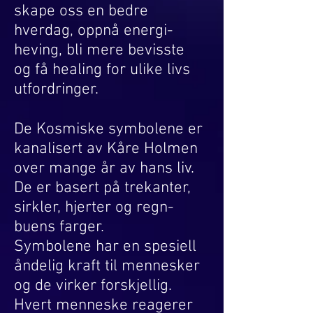
skape oss en bedre
holdbar.
6x8
kors
cm
og
hverdag, oppnå energi-
Pris
sirkel
heving, bli mere bevisste
kr.
som
150,-
symboler
og få healing for ulike livs
(Verdi
i
utfordringer.
kr.
symbolet.
240,-)
Suppler
De Kosmiske symbolene er
Du
energien
kanalisert av Kåre Holmen
kan
i
evt.
selve
over mange år av hans liv.
ta
stjernesymbolet.
De er basert på trekanter,
kontakt
når
Dette
sirkler, hjerter og regn-
mottatt
sybolet
buens farger.
for
følger
veiledning
med
Symbolene har en spesiell
og
alle
åndelig kraft til mennesker
info.
stjerners
om
bakside
og de virker forskjellig.
du
og
Hvert menneske reagerer
trenger
kan